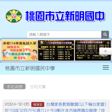
sea
T
桃園市立新明國民中學
:::
本站消息
分月文章
文章列表
台灣家長教育聯盟(以下稱台家盟)
2024-12-05
輔導室
於113年12月7日(週六)上午9點在本市瑞原國中辦理「技