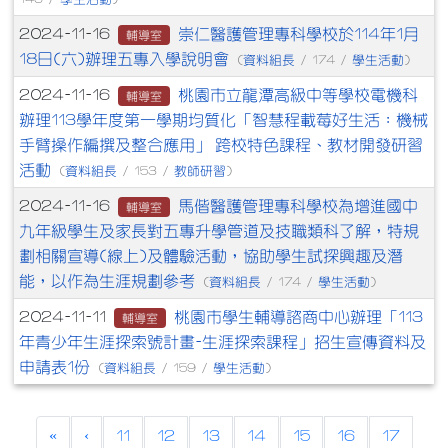
崇仁醫護管理專科學校於114年1月
2024-11-16
輔導室
18日(六)辦理五專入學說明會
資料組長
學生活動
(
/ 174 /
)
桃園市立龍潭高級中等學校電機科
2024-11-16
輔導室
辦理113學年度第一學期均質化「智慧程載莓好生活：機械
手臂操作編撰及整合應用」 跨校特色課程、教材開發研習
活動
資料組長
教師研習
(
/ 153 /
)
馬偕醫護管理專科學校為增進國中
2024-11-16
輔導室
九年級學生及家長對五專升學管道及技職類科了解，特規
劃相關宣導(線上)及體驗活動，協助學生試探興趣及潛
能，以作為生涯規劃參考
資料組長
學生活動
(
/ 174 /
)
桃園市學生輔導諮商中心辦理「113
2024-11-11
輔導室
年青少年生涯探索號計畫-生涯探索課程」招生宣傳資料及
申請表1份
資料組長
學生活動
(
/ 159 /
)
«
‹
11
12
13
14
15
16
17