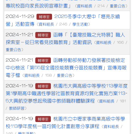
專院校面向家長說明宣導計畫」
資料組長
重要公告
(
/ 214 /
)
2025冬季中大壢中「壢亮永續
2024-11-29
輔導室
營」活動宣傳
資料組長
學生活動
(
/ 246 /
)
函轉「【臺灣技職之光特展】職人
2024-11-21
輔導室
探索室－從日常看見技職教育」活動資訊
資料組長
(
/ 166 /
重要公告
)
函轉勞動部勞動力發展署技能檢定
2024-11-21
輔導室
中心檢送「第55屆全國技能競賽分區技能競賽」宣傳海報
電子檔
資料組長
重要公告
(
/ 158 /
)
桃園市大興高級中等學校113學年度
2024-11-19
輔導室
第1學期高中職適性學習社區教育資源均質化實施方案113-
5大興航空夢想起飛國中教師職群體驗課程
資料組長
(
/ 181
教師研習
/
)
桃園市立中壢家事商業高級中等學
2024-11-19
輔導室
校113學年度桃一區均質化計畫創意分享課程
資料組長
(
/
學生活動
146 /
)