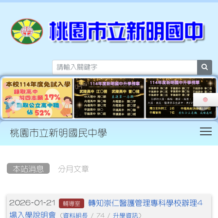
sea
T
桃園市立新明國民中學
:::
本站消息
分月文章
文章列表
轉知崇仁醫護管理專科學校辦理4
2026-01-21
輔導室
場入學說明會
資料組長
升學資訊
(
/ 74 /
)