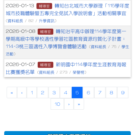
轉知台北城市大學辦理「115學年度
2026-01-13
輔導室
城市技職體驗暨五專完全免試入學說明會」活動相關事宜
資料組長
升學資訊
(
/ 82 /
)
轉知治平高中辦理114學年度第一
2026-01-08
輔導室
學期高級中等學校適性學習社區教育資源均質化子計畫：
114-3桃三區適性入學博覽會體驗活動
資料組長
學生
(
/ 75 /
活動
)
新明國中114學年度生涯教育海報
2026-01-07
輔導室
比賽獲獎名單
資料組長
榮譽榜
(
/ 273 /
)
(current)
«
‹
1
2
3
4
5
6
7
8
9
10
›
»
:::