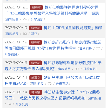
轉知仁德醫護管理專科學校辦理
2026-01-20
輔導室
「115仁德醫專夢想醫程入學說明暨科系體驗活動」資訊
資料組長
升學資訊
(
/ 74 /
)
轉知「第56屆全國技能競賽」簡章
2026-01-19
輔導室
資料組長
其它
(
/ 89 /
)
轉知高雄市私立中華高級藝術職業
2026-01-19
輔導室
學校日間部正規班115學年度辦理特色招生
資料組長
(
/ 77 /
升學資訊
)
轉知敏惠醫專與創藝牙體技術所舉
2026-01-16
輔導室
辦人才共育暨五專入學說明會
資料組長
升學資訊
(
/ 83 /
)
轉知台南應用科技大學115學年度
2026-01-14
輔導室
招生海報乙份
資料組長
升學資訊
(
/ 70 /
)
轉知新生醫專辦理「115年校園參
2026-01-14
輔導室
觀日」，敬邀有興趣之學生及家長踴躍報名參加
資料組長
(
升學資訊
/ 74 /
)