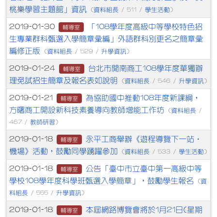
桃樂學習主題館」資訊
資料組長
學生活動
(
/ 511 /
)
「108學年度高級中等學校特色招
2019-01-30
輔導室
生專業群科甄選入學簡章彙編」外語群科別更名之簡章彙
編修正版
資料組長
升學資訊
(
/ 529 /
)
台北市開南商工108學年度單獨辦
2019-01-24
輔導室
理免試招生簡章及報名表如說明
資料組長
升學資訊
(
/ 546 /
)
為協助國中推動108年度新課綱，
2019-01-21
輔導室
方曙商工開設新科技素養導向教師增能工作坊
資料組長
(
/
教師研習
467 /
)
永平工商舉辦《遊程導覽下一站‧
2019-01-18
輔導室
機場》活動，鼓勵同學踴躍參加
資料組長
學生活動
(
/ 533 /
)
公告「臺中市立臺中第一高級中等
2019-01-18
輔導室
學校108學年度科學班甄選入學簡章」，鼓勵學生報名
資
(
料組長
升學資訊
/ 555 /
)
本屆網路博覽會將於1月21日(星期
2019-01-18
輔導室