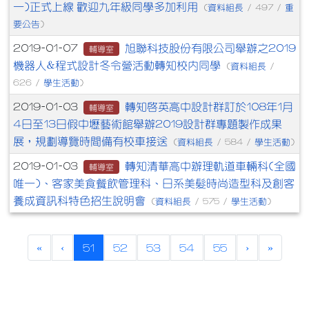
一)正式上線 歡迎九年級同學多加利用
資料組長
重
(
/ 497 /
要公告
)
旭聯科技股份有限公司舉辦之2019
2019-01-07
輔導室
機器人&程式設計冬令營活動轉知校內同學
資料組長
(
/
學生活動
626 /
)
轉知啟英高中設計群訂於108年1月
2019-01-03
輔導室
4日至13日假中壢藝術館舉辦2019設計群專題製作成果
展，規劃導覽時間備有校車接送
資料組長
學生活動
(
/ 584 /
)
轉知清華高中辦理軌道車輛科(全國
2019-01-03
輔導室
唯一)、客家美食餐飲管理科、日系美髮時尚造型科及創客
養成資訊科特色招生說明會
資料組長
學生活動
(
/ 575 /
)
(current)
«
‹
51
52
53
54
55
›
»