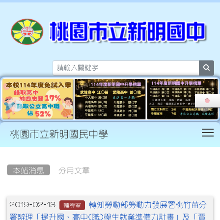
sea
T
桃園市立新明國民中學
:::
本站消息
分月文章
文章列表
轉知勞動部勞動力發展署桃竹苗分
2019-02-13
輔導室
署辦理「提升國、高中(職)學生就業準備力計畫」及「賈