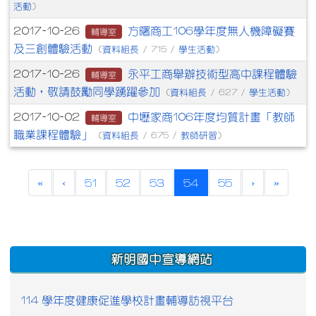
活動
)
方曙商工106學年度無人機障礙賽
2017-10-26
輔導室
及三創體驗活動
資料組長
學生活動
(
/ 715 /
)
永平工商舉辦技術型高中課程體驗
2017-10-26
輔導室
活動，敬請鼓勵同學踴躍參加
資料組長
學生活動
(
/ 627 /
)
中壢家商106年度均質計畫「教師
2017-10-02
輔導室
職業課程體驗」
資料組長
教師研習
(
/ 675 /
)
(current)
«
‹
51
52
53
54
55
›
»
:::
新明國中宣導網站
114 學年度健康促進學校計畫輔導訪視平台