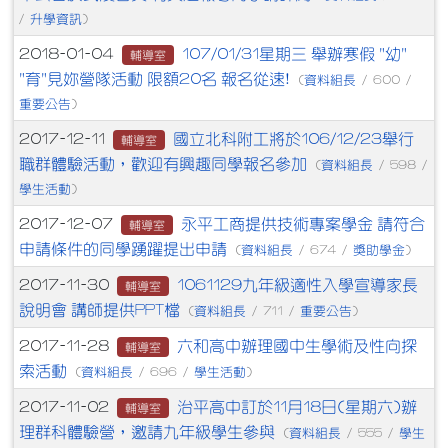
升學資訊
/
)
107/01/31星期三 舉辦寒假 "幼"
2018-01-04
輔導室
"育"見妳營隊活動 限額20名 報名從速!
資料組長
(
/ 600 /
重要公告
)
國立北科附工將於106/12/23舉行
2017-12-11
輔導室
職群體驗活動，歡迎有興趣同學報名參加
資料組長
(
/ 598 /
學生活動
)
永平工商提供技術專案學金 請符合
2017-12-07
輔導室
申請條件的同學踴躍提出申請
資料組長
獎助學金
(
/ 674 /
)
1061129九年級適性入學宣導家長
2017-11-30
輔導室
說明會 講師提供PPT檔
資料組長
重要公告
(
/ 711 /
)
六和高中辦理國中生學術及性向探
2017-11-28
輔導室
索活動
資料組長
學生活動
(
/ 696 /
)
治平高中訂於11月18日(星期六)辦
2017-11-02
輔導室
理群科體驗營，邀請九年級學生參與
資料組長
學生
(
/ 555 /