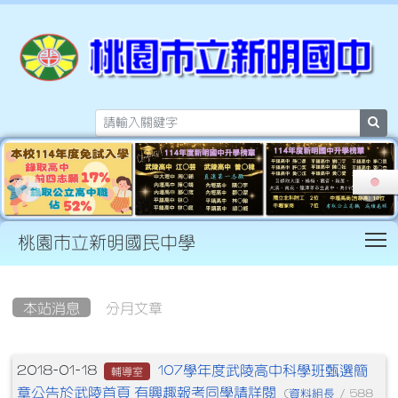
sea
T
桃園市立新明國民中學
:::
本站消息
分月文章
文章列表
107學年度武陵高中科學班甄選簡
2018-01-18
輔導室
章公告於武陵首頁 有興趣報考同學請詳閱
資料組長
(
/ 588