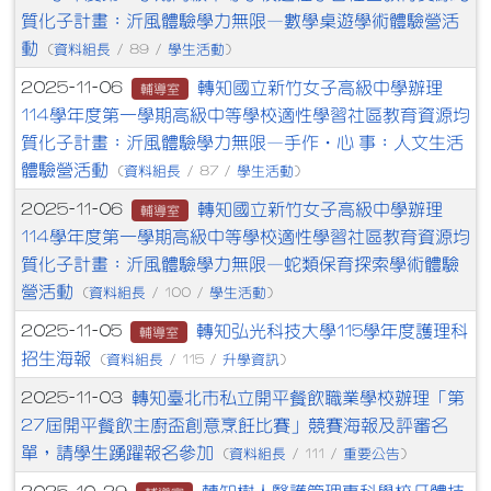
質化子計畫：沂風體驗學力無限—數學桌遊學術體驗營活
動
資料組長
學生活動
(
/ 89 /
)
轉知國立新竹女子高級中學辦理
2025-11-06
輔導室
114學年度第一學期高級中等學校適性學習社區教育資源均
質化子計畫：沂風體驗學力無限—手作‧心 事：人文生活
體驗營活動
資料組長
學生活動
(
/ 87 /
)
轉知國立新竹女子高級中學辦理
2025-11-06
輔導室
114學年度第一學期高級中等學校適性學習社區教育資源均
質化子計畫：沂風體驗學力無限—蛇類保育探索學術體驗
營活動
資料組長
學生活動
(
/ 100 /
)
轉知弘光科技大學115學年度護理科
2025-11-05
輔導室
招生海報
資料組長
升學資訊
(
/ 115 /
)
轉知臺北市私立開平餐飲職業學校辦理「第
2025-11-03
27屆開平餐飲主廚盃創意烹飪比賽」競賽海報及評審名
單，請學生踴躍報名參加
資料組長
重要公告
(
/ 111 /
)