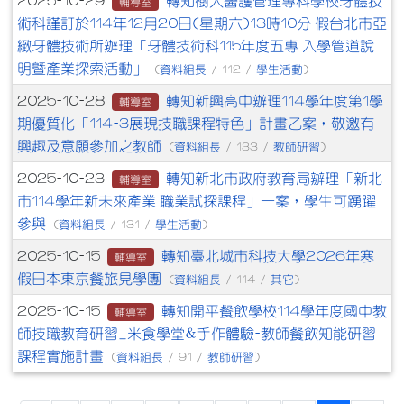
轉知樹人醫護管理專科學校牙體技
2025-10-29
輔導室
術科謹訂於114年12月20日(星期六)13時10分 假台北市亞
緻牙體技術所辦理「牙體技術科115年度五專 入學管道說
明暨產業探索活動」
資料組長
學生活動
(
/ 112 /
)
轉知新興高中辦理114學年度第1學
2025-10-28
輔導室
期優質化「114-3展現技職課程特色」計畫乙案，敬邀有
興趣及意願參加之教師
資料組長
教師研習
(
/ 133 /
)
轉知新北市政府教育局辦理「新北
2025-10-23
輔導室
市114學年新未來產業 職業試探課程」一案，學生可踴躍
參與
資料組長
學生活動
(
/ 131 /
)
轉知臺北城市科技大學2026年寒
2025-10-15
輔導室
假日本東京餐旅見學團
資料組長
其它
(
/ 114 /
)
轉知開平餐飲學校114學年度國中教
2025-10-15
輔導室
師技職教育研習_米食學堂&手作體驗-教師餐飲知能研習
課程實施計畫
資料組長
教師研習
(
/ 91 /
)