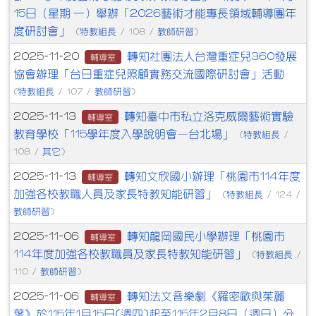
15日（星期 一）舉辦「2026藝術才能專長領域輔導團年
度研討會」
特教組長
教師研習
(
/ 108 /
)
轉知社團法人台灣重症兒360發展
2025-11-20
輔導室
協會辦理「台日重症兒照顧實務交流國際研討會」活動
特教組長
教師研習
(
/ 107 /
)
轉知臺中市私立洛克威爾藝術實驗
2025-11-13
輔導室
教育學校「115學年度入學說明會—台北場」
特教組長
(
/
其它
108 /
)
轉知文欣國小辦理「桃園市114年度
2025-11-13
輔導室
加強各校教職人員及家長特教知能研習」
特教組長
(
/ 124 /
教師研習
)
轉知龍岡國民小學辦理「桃園市
2025-11-06
輔導室
114年度加強各校教職員及家長特教知能研習」
特教組長
(
/
教師研習
110 /
)
轉知法文音樂劇《羅密歐與茱麗
2025-11-06
輔導室
葉》於115年1月15日(週四)起至115年2月8日（週日）分