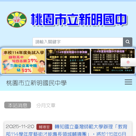
sea
T
桃園市立新明國民中學
:::
本站消息
分月文章
文章列表
轉知國立臺灣師範大學辦理「教育
2025-11-20
輔導室
部114學年度藝術才能專長領域輔導團」，將於115年6月