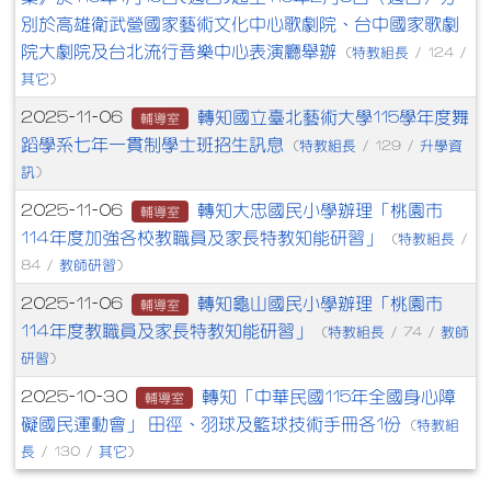
別於高雄衛武營國家藝術文化中心歌劇院、台中國家歌劇
院大劇院及台北流行音樂中心表演廳舉辦
特教組長
(
/ 124 /
其它
)
轉知國立臺北藝術大學115學年度舞
2025-11-06
輔導室
蹈學系七年一貫制學士班招生訊息
特教組長
升學資
(
/ 129 /
訊
)
轉知大忠國民小學辦理「桃園市
2025-11-06
輔導室
114年度加強各校教職員及家長特教知能研習」
特教組長
(
/
教師研習
84 /
)
轉知龜山國民小學辦理「桃園市
2025-11-06
輔導室
114年度教職員及家長特教知能研習」
特教組長
教師
(
/ 74 /
研習
)
轉知「中華民國115年全國身心障
2025-10-30
輔導室
礙國民運動會」 田徑、羽球及籃球技術手冊各1份
特教組
(
長
其它
/ 130 /
)