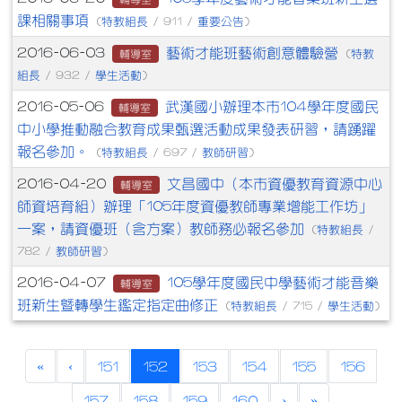
課相關事項
特教組長
重要公告
(
/ 911 /
)
藝術才能班藝術創意體驗營
2016-06-03
特教
輔導室
(
組長
學生活動
/ 932 /
)
武漢國小辦理本市104學年度國民
2016-05-06
輔導室
中小學推動融合教育成果甄選活動成果發表研習，請踴躍
報名參加。
特教組長
教師研習
(
/ 697 /
)
文昌國中（本市資優教育資源中心
2016-04-20
輔導室
師資培育組）辦理「105年度資優教師專業增能工作坊」
一案，請資優班（含方案）教師務必報名參加
特教組長
(
/
教師研習
782 /
)
105學年度國民中學藝術才能音樂
2016-04-07
輔導室
班新生暨轉學生鑑定指定曲修正
特教組長
學生活動
(
/ 715 /
)
(current)
«
‹
151
152
153
154
155
156
157
158
159
160
›
»