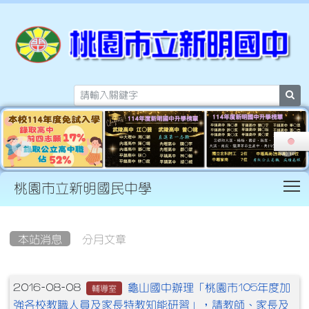
sea
T
桃園市立新明國民中學
:::
本站消息
分月文章
文章列表
龜山國中辦理「桃園市105年度加
2016-08-08
輔導室
強各校教職人員及家長特教知能研習」，請教師、家長及