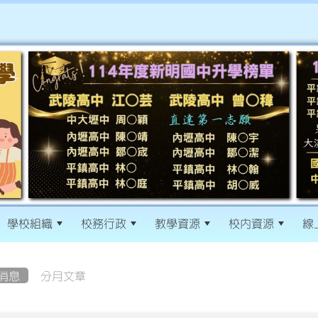
學校組織
校務行政
教學資源
校內資源
線
消息
分月文章