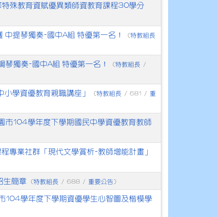
修特殊教育資賦優異類師資教育課程30學分
獲 中提琴獨奏-國中A組 特優第一名！
特教組長
(
 鋼琴獨奏-國中A組 特優第一名！
特教組長
(
/
中小學資優教育親職講座」
特教組長
重
(
/ 681 /
園市104學年度下學期國民中學資優教育教師
程專業社群「現代文學賞析-教師增能計畫」
招生簡章
特教組長
重要公告
(
/ 688 /
)
市104學年度下學期資優學生心智圖及楷模學