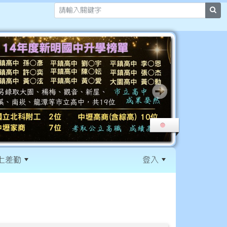
sea
上差勤
登入
:::