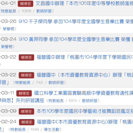
章列表
文昌國中辦理「本市105年度中等學校教師進
-04-01
輔導室
特教組長
教師研習
(
/ 1068 /
)
910 干子傑同學 參加104學年度全國學生音樂比賽 榮
-03-26
榮譽榜
 /
)
910 黃羿同學 參加104學年度全國學生音樂比賽 榮獲
6-03-24
榮譽榜
/
)
福豐國中辦理「桃園市104學年度下學期國民
-03-22
輔導室
)
福豐國中（本市資優教育資源中心）辦理「桃
-03-22
輔導室
研習」
特教組長
教師研習
(
/ 742 /
)
國立科學工業園區實驗高級中學資優教育適性課
-03-11
輔導室
學與思】系列研習講座
特教組長
教師研習
(
/ 624 /
)
本市105學年度國民中學藝術才能舞蹈班鑑定
-03-09
輔導室
福豐國中(本市資優教育資源中心)辦理「桃園
6-02-24
輔導室
動」
特教組長
學生活動
(
/ 698 /
)