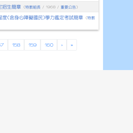
定招生簡章
特教組長
重要公告
(
/ 1968 /
)
程度(含身心障礙國民)學力鑑定考試簡章
特教
(
57
158
159
160
›
»