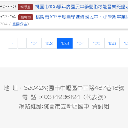
桃園市105學年度國民中學藝術才能音樂班鑑
-02-20
輔導室
桃園市105年度自學進修國民中、小學級畢業
6-02-04
輔導室
重要公告
 704 /
)
(current)
«
‹
151
152
153
154
155
156
1
地 址：32042桃園市中壢區中正路487巷18號
電 話 :(03)4936194 (代表號)
網站維護:桃園市立新明國中 資訊組