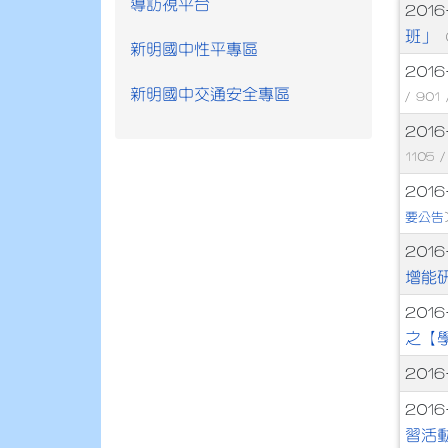
導訪視平台
文
2016
班」
新明國中性平專區
2016
新明國中交通安全專區
/ 901
201
1105 
2016
要公告
2016
增能
2016
之【
2016
201
習活