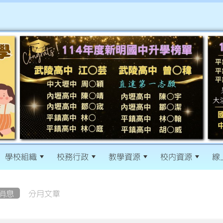
學校組織
校務行政
教學資源
校內資源
線
消息
分月文章