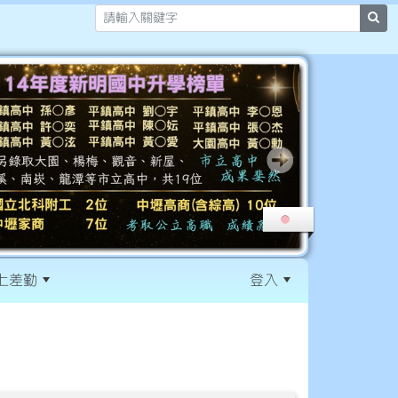
sea
上差勤
登入
:::