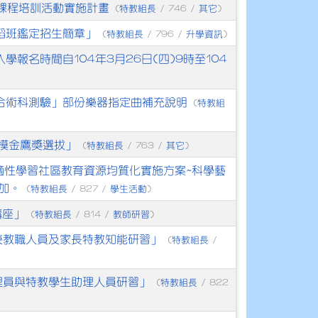
)課程培訓活動實施計畫
特教組長
其它
(
/ 746 /
)
蹈班鑑定招生簡章」
特教組長
升學資訊
(
/ 796 /
)
報名時間自104年3月26日(四)9時至104
聯合術科測驗」部份樂器指定曲補充說明
特教組
(
模金鷹獎選拔」
特教組長
其它
(
/ 763 /
)
適性學習社區教育資源均質化實施方案~科學藝
加。
特教組長
學生活動
(
/ 827 /
)
講座」
特教組長
教師研習
(
/ 814 /
)
校教職人員及家長特教知能研習」
特教組長
(
/
理員與特教學生助理人員研習」
特教組長
(
/ 822