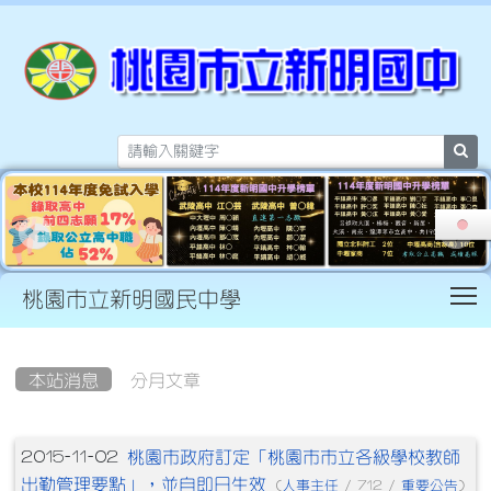
sea
T
桃園市立新明國民中學
:::
本站消息
分月文章
文章列表
桃園市政府訂定「桃園市市立各級學校教師
2015-11-02
出勤管理要點」，並自即日生效
人事主任
重要公告
(
/ 712 /
)