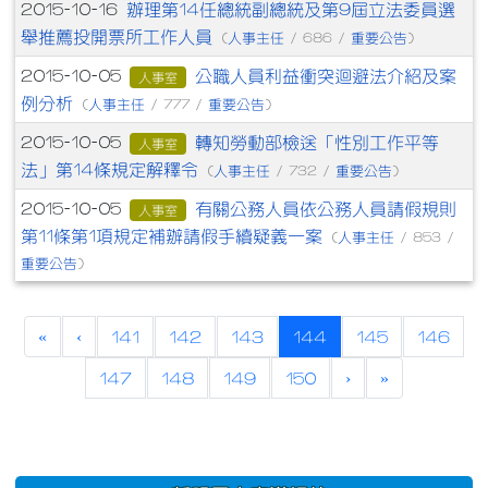
辦理第14任總統副總統及第9屆立法委員選
2015-10-16
舉推薦投開票所工作人員
人事主任
重要公告
(
/ 686 /
)
公職人員利益衝突迴避法介紹及案
2015-10-05
人事室
例分析
人事主任
重要公告
(
/ 777 /
)
轉知勞動部檢送「性別工作平等
2015-10-05
人事室
法」第14條規定解釋令
人事主任
重要公告
(
/ 732 /
)
有關公務人員依公務人員請假規則
2015-10-05
人事室
第11條第1項規定補辦請假手續疑義一案
人事主任
(
/ 853 /
重要公告
)
(current)
«
‹
141
142
143
144
145
146
147
148
149
150
›
»
:::