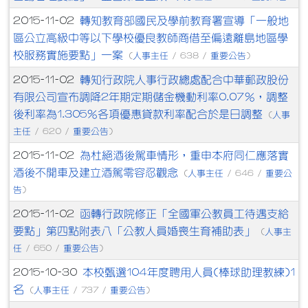
轉知教育部國民及學前教育署宣導「一般地
2015-11-02
區公立高級中等以下學校優良教師商借至偏遠離島地區學
校服務實施要點」一案
人事主任
重要公告
(
/ 638 /
)
轉知行政院人事行政總處配合中華郵政股份
2015-11-02
有限公司宣布調降2年期定期儲金機動利率0.07％，調整
後利率為1.305％各項優惠貸款利率配合於是日調整
人事
(
主任
重要公告
/ 620 /
)
為杜絕酒後駕車情形，重申本府同仁應落實
2015-11-02
酒後不開車及建立酒駕零容忍觀念
人事主任
重要公
(
/ 646 /
告
)
函轉行政院修正「全國軍公教員工待遇支給
2015-11-02
要點」第四點附表八「公教人員婚喪生育補助表」
人事主
(
任
重要公告
/ 650 /
)
本校甄選104年度聘用人員(棒球助理教練)1
2015-10-30
名
人事主任
重要公告
(
/ 737 /
)