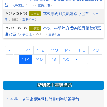
益
人事主任
重要公告
(
/ 713 /
)
本校事務組長甄選錄取名單
2015-06-18
人事主
人事室
(
任
重要公告
/ 880 /
)
本校104學年度 音樂班外聘教師甄
2015-06-16
人事室
選公告
人事主任
重要公告
(
/ 2220 /
)
«
‹
141
142
143
144
145
146
(current)
147
148
149
150
›
»
:::
新明國中宣導網站
114 學年度健康促進學校計畫輔導訪視平台