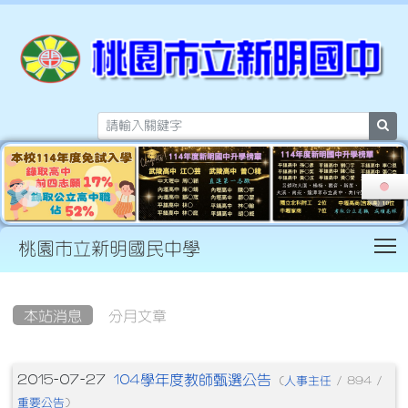
sea
T
桃園市立新明國民中學
:::
本站消息
分月文章
文章列表
104學年度教師甄選公告
2015-07-27
人事主任
(
/ 894 /
重要公告
)