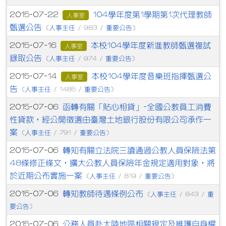
104學年度第1學期第1次代理教師
2015-07-22
人事室
甄選公告
人事主任
重要公告
(
/ 983 /
)
本校104學年度新進教師甄選複試
2015-07-16
人事室
錄取公告
人事主任
重要公告
(
/ 974 /
)
本校104學年度音樂班指揮甄選公
2015-07-14
人事室
告
人事主任
重要公告
(
/ 1485 /
)
函轉有關「貼心相貸」-全國公教員工消費
2015-07-06
性貸款，經公開徵選由臺灣土地銀行股份有限公司承作一
案
人事主任
重要公告
(
/ 791 /
)
轉知有關立法院三讀通過公教人員保險法第
2015-07-06
48條修正條文，擴大公教人員保險年金規定適用對象，將
於近期公布實施一案
人事主任
重要公告
(
/ 819 /
)
轉知教師待遇條例公布
2015-07-06
人事主任
重
(
/ 843 /
要公告
)
公務人員赴大陸地區相關規定及維護自身權
2015-07-06