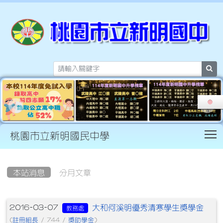
sea
T
桃園市立新明國民中學
:::
本站消息
分月文章
文章列表
大和何溪明優秀清寒學生獎學金
2016-03-07
教務處
註冊組長
獎助學金
(
/ 744 /
)