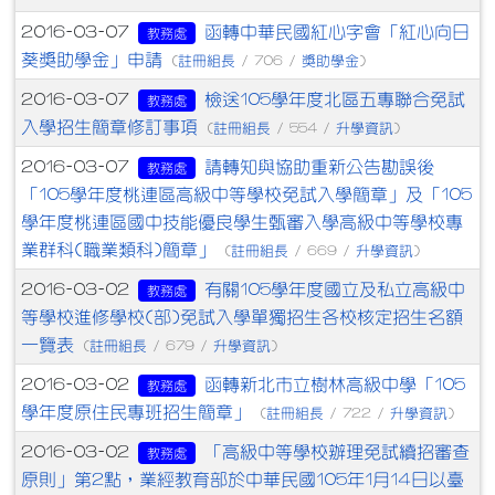
函轉中華民國紅心字會「紅心向日
2016-03-07
教務處
葵獎助學金」申請
註冊組長
獎助學金
(
/ 706 /
)
檢送105學年度北區五專聯合免試
2016-03-07
教務處
入學招生簡章修訂事項
註冊組長
升學資訊
(
/ 554 /
)
請轉知與協助重新公告勘誤後
2016-03-07
教務處
「105學年度桃連區高級中等學校免試入學簡章」及「105
學年度桃連區國中技能優良學生甄審入學高級中等學校專
業群科(職業類科)簡章」
註冊組長
升學資訊
(
/ 669 /
)
有關105學年度國立及私立高級中
2016-03-02
教務處
等學校進修學校(部)免試入學單獨招生各校核定招生名額
一覽表
註冊組長
升學資訊
(
/ 679 /
)
函轉新北市立樹林高級中學「105
2016-03-02
教務處
學年度原住民專班招生簡章」
註冊組長
升學資訊
(
/ 722 /
)
「高級中等學校辦理免試續招審查
2016-03-02
教務處
原則」第2點，業經教育部於中華民國105年1月14日以臺