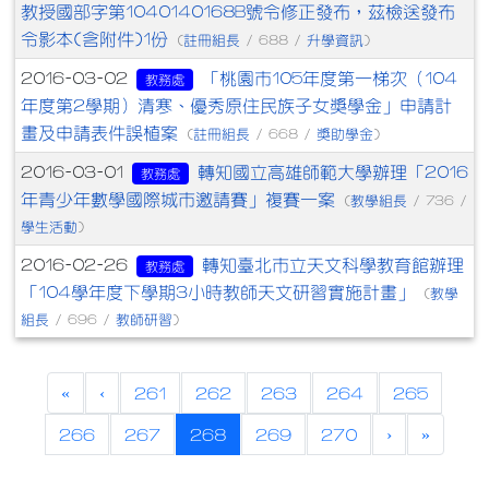
教授國部字第1040140168B號令修正發布，茲檢送發布
令影本(含附件)1份
註冊組長
升學資訊
(
/ 688 /
)
「桃園市105年度第一梯次（104
2016-03-02
教務處
年度第2學期）清寒、優秀原住民族子女獎學金」申請計
畫及申請表件誤植案
註冊組長
獎助學金
(
/ 668 /
)
轉知國立高雄師範大學辦理「2016
2016-03-01
教務處
年青少年數學國際城市邀請賽」複賽一案
教學組長
(
/ 736 /
學生活動
)
轉知臺北市立天文科學教育館辦理
2016-02-26
教務處
「104學年度下學期3小時教師天文研習實施計畫」
教學
(
組長
教師研習
/ 696 /
)
«
‹
261
262
263
264
265
(current)
266
267
268
269
270
›
»