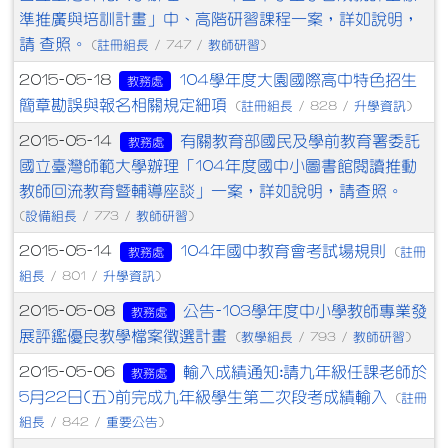
準推廣與培訓計畫」中、高階研習課程一案，詳如說明，
請 查照。
註冊組長
教師研習
(
/ 747 /
)
104學年度大園國際高中特色招生
2015-05-18
教務處
簡章勘誤與報名相關規定細項
註冊組長
升學資訊
(
/ 828 /
)
有關教育部國民及學前教育署委託
2015-05-14
教務處
國立臺灣師範大學辦理「104年度國中小圖書館閱讀推動
教師回流教育暨輔導座談」一案，詳如說明，請查照。
設備組長
教師研習
(
/ 773 /
)
104年國中教育會考試場規則
2015-05-14
註冊
教務處
(
組長
升學資訊
/ 801 /
)
公告-103學年度中小學教師專業發
2015-05-08
教務處
展評鑑優良教學檔案徵選計畫
教學組長
教師研習
(
/ 793 /
)
輸入成績通知:請九年級任課老師於
2015-05-06
教務處
5月22日(五)前完成九年級學生第二次段考成績輸入
註冊
(
組長
重要公告
/ 842 /
)