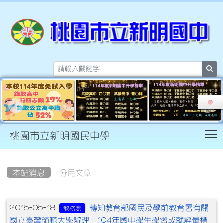
sea
T
桃園市立新明國民中學
:::
本站消息
分月文章
文章列表
轉知教育部國民及學前教育署有關
2015-05-18
教務處
國立臺灣師範大學辦理「104年國中學生學習成就評量標