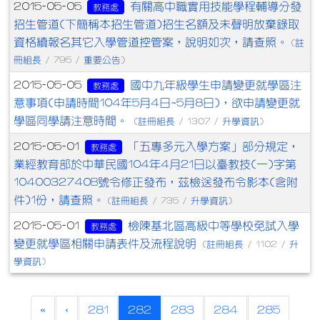
有關高中職實用技能學程輔導分發
2015-05-05
教務處
招生管道(下簡稱本招生管道)招生名額及未聲明放棄錄取
資格續報名其它入學管道控管案，說明如次，請查照。
註
(
冊組長
重要公告
/ 795 /
)
國中九年級學生申請變更就學區注
2015-05-05
教務處
意事項(申請時間104年5月4日~5月8日)，欲申請變更就
學區同學請注意時間。
註冊組長
升學資訊
(
/ 1307 /
)
「五專多元入學方案」部分規定，
2015-05-01
教務處
業經教育部於中華民國104年4月21日以臺教技(一)字第
1040032740B號令修正發布，茲檢送發布令影本(含附
件)1份，請查照。
註冊組長
升學資訊
(
/ 735 /
)
檢陳基北區高級中等學校免試入學
2015-05-01
教務處
變更就學區相關申請表件及流程說明
註冊組長
升
(
/ 1102 /
學資訊
)
(current)
«
‹
281
282
283
284
285