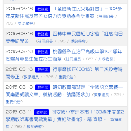
「全國新住民火炬計畫」－103學
2015-03-18
教務處
年度新住民及其子女培力與獎助學金計畫案
註冊組長
(
/
獎助學金
765 /
)
函轉中華民國紅心字會「紅心向日
2015-03-18
教務處
葵獎助學金」
註冊組長
獎助學金
(
/ 793 /
)
桃園縣私立治平高級中學104學年
2015-03-16
教務處
度體育專長生獨立招生簡章
註冊組長
升學資訊
(
/ 857 /
)
行事曆修正(0316)-第二次段考時
2015-03-16
教務處
間修正
教學組長
重要公告
(
/ 1326 /
)
轉知教育部辦理「全國語文競賽─
2015-03-13
教務處
閩南語朗讀文章」徵稿活動，請踴躍參加
教學組長
(
/ 721 /
重要公告
)
同安國小辦理本市「103學年度第2
2015-03-11
教務處
學期教師專書閱讀測驗」實施計畫1份，請 查照。
設備組
(
長
教師研習
/ 785 /
)