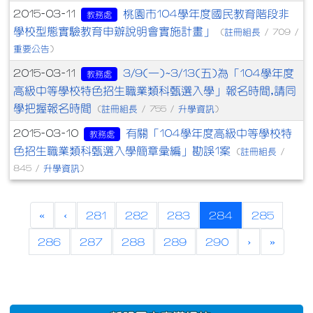
桃園市104學年度國民教育階段非
2015-03-11
教務處
學校型態實驗教育申辦說明會實施計畫」
註冊組長
(
/ 709 /
重要公告
)
3/9(一)~3/13(五)為「104學年度
2015-03-11
教務處
高級中等學校特色招生職業類科甄選入學」報名時間,請同
學把握報名時間
註冊組長
升學資訊
(
/ 755 /
)
有關「104學年度高級中等學校特
2015-03-10
教務處
色招生職業類科甄選入學簡章彙編」勘誤1案
註冊組長
(
/
升學資訊
845 /
)
(current)
«
‹
281
282
283
284
285
286
287
288
289
290
›
»
:::