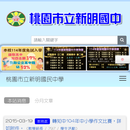
sea
T
桃園市立新明國民中學
:::
本站消息
分月文章
文章列表
轉知中104年中小學作文比賽，詳
2015-03-19
教務處
如附件。
教學組長
學生活動
(
/ 797 /
)