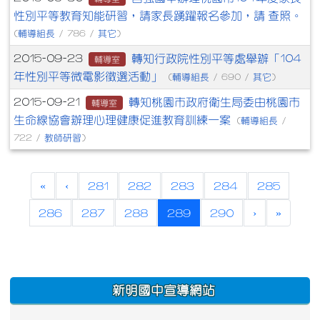
性別平等教育知能研習，請家長踴躍報名參加，請 查照。
輔導組長
其它
(
/ 786 /
)
轉知行政院性別平等處舉辦「104
2015-09-23
輔導室
年性別平等微電影徵選活動」
輔導組長
其它
(
/ 690 /
)
轉知桃園市政府衛生局委由桃園市
2015-09-21
輔導室
生命線協會辦理心理健康促進教育訓練一案
輔導組長
(
/
教師研習
722 /
)
«
‹
281
282
283
284
285
(current)
286
287
288
289
290
›
»
:::
新明國中宣導網站