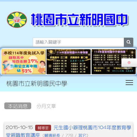
sea
T
桃園市立新明國民中學
:::
本站消息
分月文章
文章列表
元生國小辦理桃園市104年度教育學
2015-10-15
輔導室
堂親職教育講座
輔導組長
其它
(
/ 778 /
)