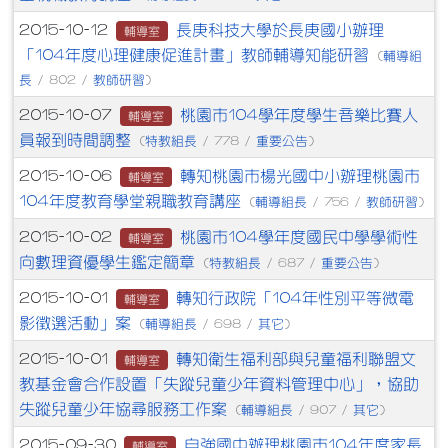
長庚科技大學於長庚國小辦理
2015-10-12
輔導室
「104年度心理健康促進計畫」教師輔導知能研習
輔導組
(
長
教師研習
/ 802 /
)
桃園市104學年度學生音樂比賽人
2015-10-07
輔導室
員報到時間調整
特教組長
重要公告
(
/ 778 /
)
轉知桃園市楊光國中小辦理桃園市
2015-10-06
輔導室
104年度教育學堂親職教育講座
輔導組長
教師研習
(
/ 756 /
)
桃園市104學年度國民中學學術性
2015-10-02
輔導室
向數理資優學生鑑定簡章
特教組長
重要公告
(
/ 687 /
)
轉知行政院「104年性別平等微電
2015-10-01
輔導室
影徵選活動」案
輔導組長
其它
(
/ 698 /
)
轉知衛生福利部與兒童福利聯盟文
2015-10-01
輔導室
教基金會合作設置「失蹤兒童少年資料管理中心」，協助
失蹤兒童少年協尋服務工作案
輔導組長
其它
(
/ 907 /
)
自強國中辦理桃園市104年度家長
2015-09-30
輔導室