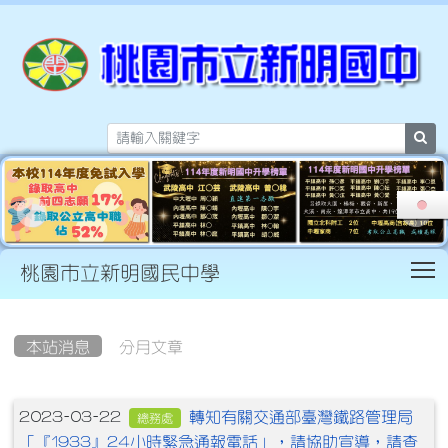
sea
T
桃園市立新明國民中學
:::
本站消息
分月文章
文章列表
轉知有關交通部臺灣鐵路管理局
2023-03-22
總務處
「『1933』24小時緊急通報電話」，請協助宣導，請查