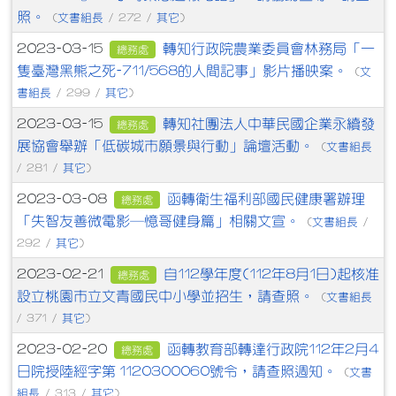
照。
文書組長
其它
(
/ 272 /
)
轉知行政院農業委員會林務局「一
2023-03-15
總務處
隻臺灣黑熊之死-711/568的人間記事」影片播映案。
文
(
書組長
其它
/ 299 /
)
轉知社團法人中華民國企業永續發
2023-03-15
總務處
展協會舉辦「低碳城市願景與行動」論壇活動。
文書組長
(
其它
/ 281 /
)
函轉衛生福利部國民健康署辦理
2023-03-08
總務處
「失智友善微電影─憶哥健身篇」相關文宣。
文書組長
(
/
其它
292 /
)
自112學年度(112年8月1日)起核准
2023-02-21
總務處
設立桃園市立文青國民中小學並招生，請查照。
文書組長
(
其它
/ 371 /
)
函轉教育部轉達行政院112年2月4
2023-02-20
總務處
日院授陸經字第 1120300060號令，請查照週知。
文書
(
組長
其它
/ 313 /
)