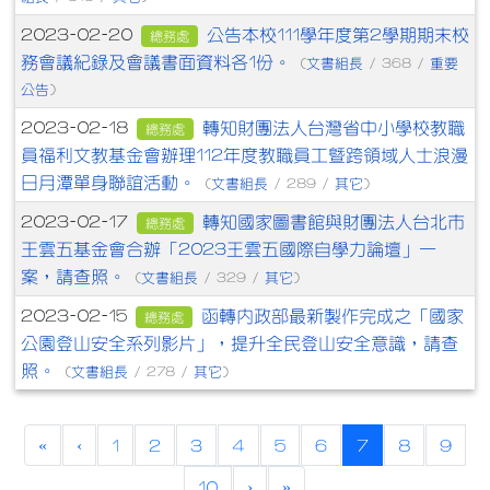
公告本校111學年度第2學期期末校
2023-02-20
總務處
務會議紀錄及會議書面資料各1份。
文書組長
重要
(
/ 368 /
公告
)
轉知財團法人台灣省中小學校教職
2023-02-18
總務處
員福利文教基金會辦理112年度教職員工暨跨領域人士浪漫
日月潭單身聯誼活動。
文書組長
其它
(
/ 289 /
)
轉知國家圖書館與財團法人台北市
2023-02-17
總務處
王雲五基金會合辦「2023王雲五國際自學力論壇」一
案，請查照。
文書組長
其它
(
/ 329 /
)
函轉內政部最新製作完成之「國家
2023-02-15
總務處
公園登山安全系列影片」，提升全民登山安全意識，請查
照。
文書組長
其它
(
/ 278 /
)
(current)
«
‹
1
2
3
4
5
6
7
8
9
10
›
»