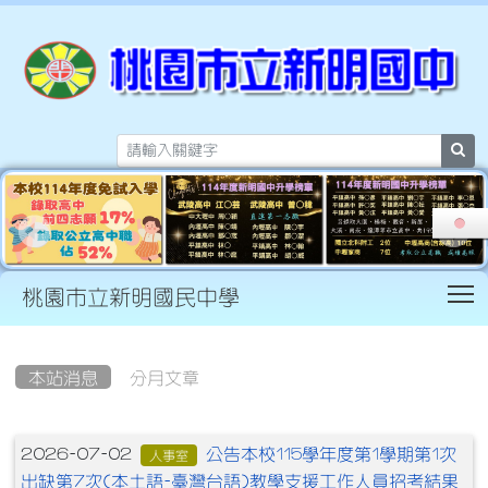
sea
T
桃園市立新明國民中學
:::
本站消息
分月文章
文章列表
公告本校115學年度第1學期第1次
2026-07-02
人事室
出缺第7次(本土語-臺灣台語)教學支援工作人員招考結果