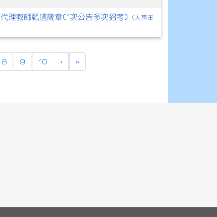
3次代理教師甄選簡章(1次公告多次招考)
人事主
(
rrent)
8
9
10
›
»