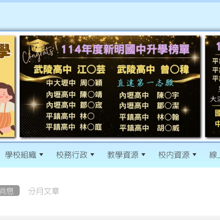
學校組織
校務行政
教學資源
校內資源
線
消息
分月文章