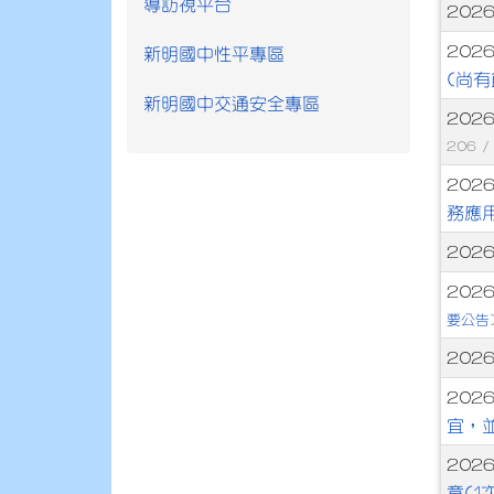
導訪視平台
文
202
202
新明國中性平專區
(尚有
新明國中交通安全專區
202
206 
202
務應
202
202
要公告
202
202
宜，
2026
章(1