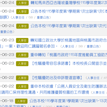
章列表
轉知馬來西亞吉隆坡臺灣學校115學年度第2
6-06-24
人事室
公告本校115學年度第1學期第1次出缺第1次
6-06-24
人事室
餘額)
人事主任
重要公告
(
/ 58 /
)
公告本校115學年度第1學期第1次出缺第1次
6-06-24
人事室
重要公告
/
)
轉知國立政治大學於桃園地區與桃園市政府合
6-06-23
人事室
用」一案，歡迎同仁踴躍報名參加。
人事主任
重要公告
(
/ 38 /
)
重申轉知「桃園市政府115年度推動員工協助
6-06-23
人事室
【性騷擾零容忍承諾書】本校校長公開宣示並
6-06-23
人事室
)
【性騷擾防治及申訴管道宣導】
6-06-22
人事主任
人事室
(
/ 4
重申本校依據「公務人員安全及衛生防護辦法
6-06-22
人事室
並請同仁保持理性溝通，共同維護優質校園的工作環境
人事主任
(
/
公告本校115學年度第1學期第1次出缺第1-1
-06-18
人事室
次公告多次招考)
人事主任
重要公告