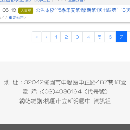
(
/ 220 /
)
公告本校115學年度第1學期第1次出缺第1-1
-06-18
人事室
重要公告
27 /
)
(cu
«
‹
1
2
3
4
5
6
7
地 址：32042桃園市中壢區中正路487巷18號
電 話 :(03)4936194 (代表號)
網站維護:桃園市立新明國中 資訊組