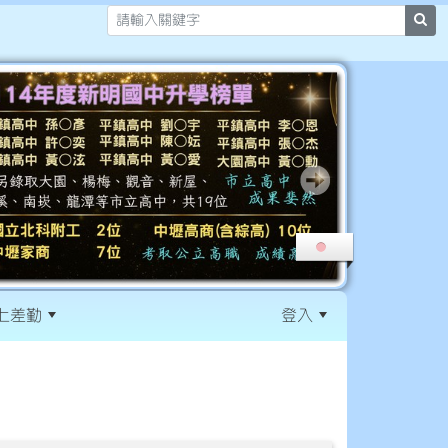
sea
上差勤
登入
:::