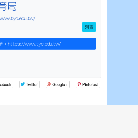
育局
/www.tyc.edu.tw/
列表
：https://www.tyc.edu.tw/
cebook
Twitter
Google+
Pinterest