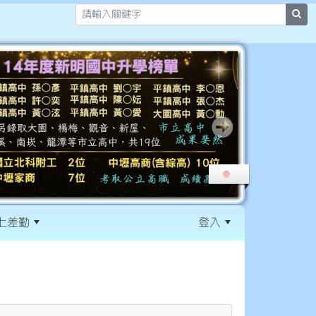
sea
上差勤
登入
:::