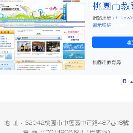
title:圖示連結
桃園市教
https:/
網站連結：
圖示連結
2409
連至
桃園市教育局
Fa
地 址：32042桃園市中壢區中正路487巷18號
電 話 :(03)4936194 (代表號)