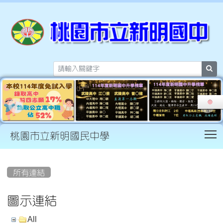
sea
T
桃園市立新明國民中學
:::
所有連結
圖示連結
All