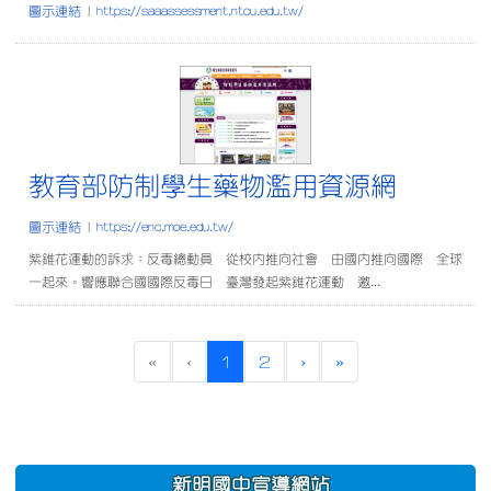
圖示連結
|
https://saaassessment.ntcu.edu.tw/
教育部防制學生藥物濫
教育部防制學生藥物濫用資源網
圖示連結
|
https://enc.moe.edu.tw/
紫錐花運動的訴求：反毒總動員 從校內推向社會 由國內推向國際 全球
一起來。響應聯合國國際反毒日 臺灣發起紫錐花運動 邀...
(current)
«
‹
1
2
›
»
:::
新明國中宣導網站