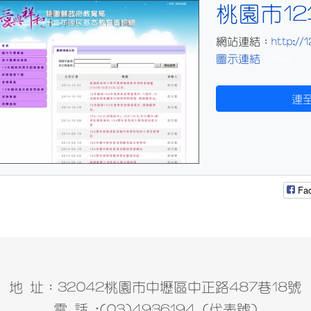
title:圖示連結
桃園市1
http://1
網站連結：
圖示連結
2139
連至：
Fa
地 址：32042桃園市中壢區中正路487巷18號
電 話 :(03)4936194 (代表號)