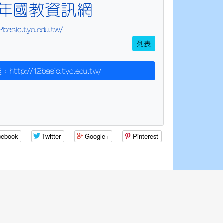
2年國教資訊網
2basic.tyc.edu.tw/
列表
http://12basic.tyc.edu.tw/
cebook
Twitter
Google+
Pinterest