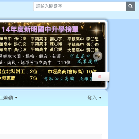
sea
上差勤
登入
:::