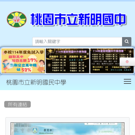
sea
T
桃園市立新明國民中學
:::
所有連結
tit