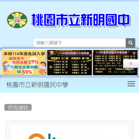
sea
T
桃園市立新明國民中學
:::
所有連結
tit