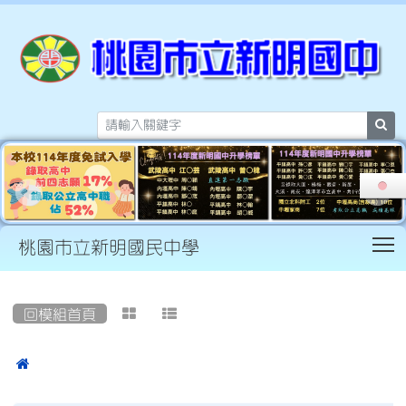
sea
T
桃園市立新明國民中學
:::
回模組首頁


