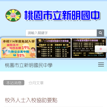
sea
T
桃園市立新明國民中學
:::
本站消息
分月文章
校外人士入校協助要點