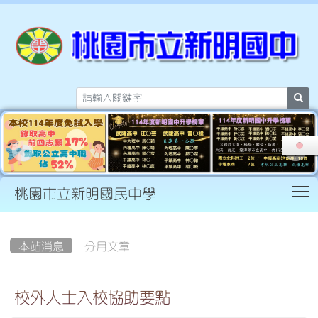
sea
T
桃園市立新明國民中學
:::
本站消息
分月文章
校外人士入校協助要點