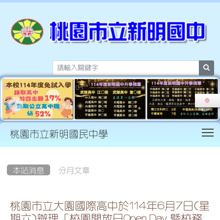
sea
T
桃園市立新明國民中學
:::
本站消息
分月文章
桃園市立大園國際高中於114年6月7日(星
期六)辦理「校園開放日Open Day 暨校務