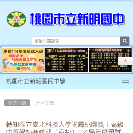
sea
T
桃園市立新明國民中學
:::
本站消息
分月文章
轉知國立臺北科技大學附屬桃園農工高級
中等學校進修部（夜校）114學年度免試