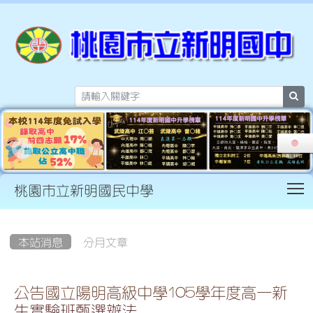
sea
T
桃園市立新明國民中學
:::
本站消息
分月文章
公告國立陽明高級中學105學年度高一新
生實驗班甄選辦法