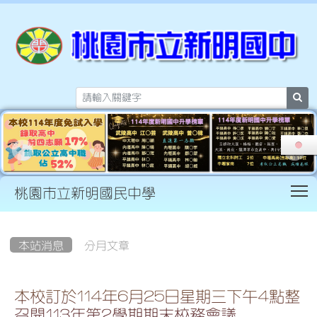
sea
T
桃園市立新明國民中學
:::
本站消息
分月文章
本校訂於114年6月25日星期三下午4點整
召開113年第2學期期末校務會議