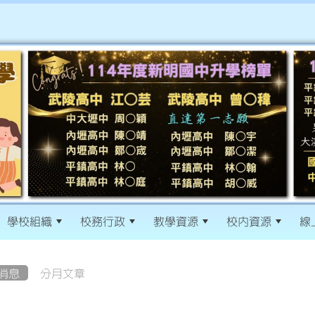
學校組織
校務行政
教學資源
校內資源
線
消息
分月文章