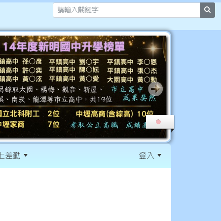
sea
上差勤
登入
:::