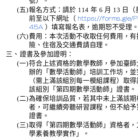
號）。
(五)
報名方式：請於 114 年 6 月 13 日
前至以下網址（
https://forms.gl
）填寫報名表，逾期恕不受理
45A
(六)
費用：本次活動不收取任何費用，有
險、住宿及交通費請自理。
三、
證書及參加證明：
(一)
符合上述資格的數學教師，參加臺師
辦的「數學活動師」培訓工作坊，並
（需上滿該組別每一模組課程）取得
該組別「第四期數學活動師」證書。
(二)
為確保培訓品質，若其中未上滿該期模組
者，可繼續旁聽研習課程，但不給予
證書。
(三)
取得「第四期數學活動師」資格者，
學素養教學實作」。