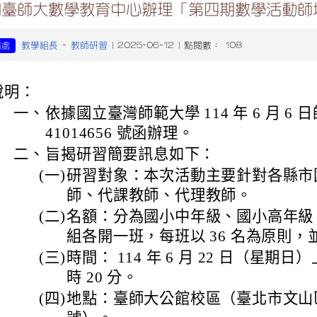
知臺師大數學教育中心辦理「第四期數學活動師
教學組長
教師研習
務處
-
| 2025-06-12 | 點閱數： 108
說明：
一、
依據國立臺灣師範大學 114 年 6 月 6 
41014656 號函辦理。
二、
旨揭研習簡要訊息如下：
(一)
研習對象：本次活動主要針對各縣市
師、代課教師、代理教師。
(二)
名額：分為國小中年級、國小高年級
組各開一班，每班以 36 名為原則
(三)
時間： 114 年 6 月 22 日（星期日）
時 20 分。
(四)
地點：臺師大公館校區（臺北市文山區