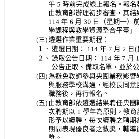
午 5 時前完成線上報名。報
由教育部辦理初步審查，其結
114 年 6 月 30 日（星
學課程與教學資源整合平臺」（簡
(三)
遴選作業重要期程：
１、
遴選日期： 114 年 7 月 2 日
２、
錄取公告日期： 114 年 7 月 
公告正取、備取名單，並於
(四)
為避免教師參與央團業務影響
與服務學校溝通，經校長同意
職務後，再行報名。
(五)
由教育部依遴選結果聘任央團
次聘期以 1 學年為原則，教
形予以續聘，每次續聘之聘期為
期間表現優良者之敘獎，輔導
獎。