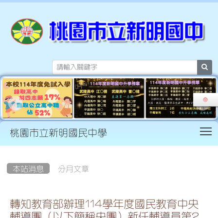
sea
T
桃園市立新明國民中學
:::
本站消息
分月文章
轉知教育部辦理114學年度國民教育中央
輔導團（以下簡稱央團）新任輔導員第2