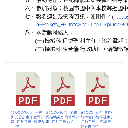
五、
活動地點：世紀綠能工商機械科各專
六、
參加對象：桃園市國中與本校鄰近國
七、
報名連結及營隊資訊：如附件。(
https
aBPpSgs_-F9hhe3hp4kqYD7pUlsIqG5
八、
本活動聯絡人：
(一)
機械科 程博聖 科主任，洽詢電話： 03-3
(二)
機械科 陳芳儀 行政助理，洽詢電話： 03-
1) 0004577_三維
2) 0004577_綠能
3) 0004577_創課
列印設計實作教學計
銲接精進協同教學計
教室實作教學計畫_
畫_活動手冊_動感3
畫_活動手冊.pdf
活動手冊_LED震動
D.pdf
鑰匙圈.pdf