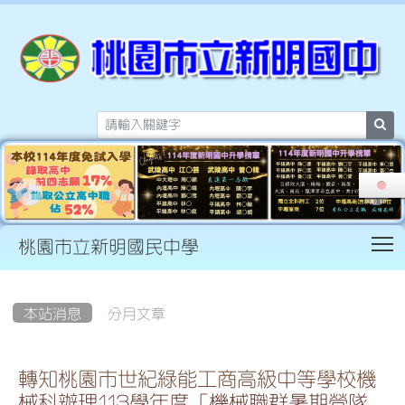
sea
T
桃園市立新明國民中學
:::
本站消息
分月文章
轉知桃園市世紀綠能工商高級中等學校機
械科辦理113學年度「機械職群暑期營隊