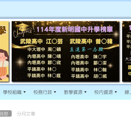
學校組織
校務行政
教學資源
校內資源
線
消息
分月文章