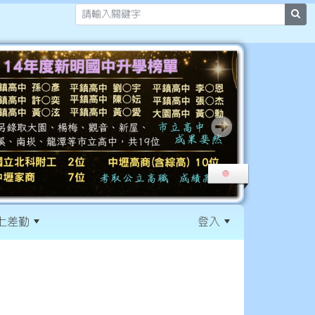
sea
上差勤
登入
:::