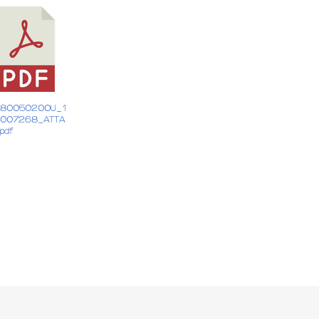
380050200U_1
0007268_ATTA
.pdf