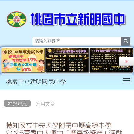
sea
T
桃園市立新明國民中學
:::
本站消息
分月文章
轉知國立中央大學附屬中壢高級中學
2025夏季中大壢中「壢亮永續營」活動