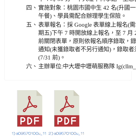
四、
實施對象：桃園市國中生 42 名(升國
午餐)、學員需配合辦理學生保險。
五、
表單報名：採 Google 表單線上報名(需填
期五)下午 7 時開放線上報名，至 7 月
前關閉表單，原則依報名順序錄取，錄取者統一
通知(未獲錄取者不另行通知)，錄取
(7/31 前)。
六、
主辦單位:中大壢中壢萌服務隊 Ig(cllm__
1) a09570100u_11
2) a09570100u_11