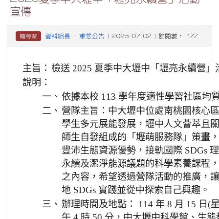
宣傳
資料組長
重要公告
輔導室
-
| 2025-07-02 | 點閱數： 177
主旨：
檢送 2025 夏季中大壢中「壢亮永續營
說明：
一、
依據本校 113 學年度適性學習社區均
二、
營隊主旨：中大壢中位處南桃園核心區域
學生多元展能發展，壢中人文薈萃且
師生自發組成的「壢萌服務隊」策畫
豐沛生態資源優勢，接軌國際 SDGs
永續及潔淨能源議題的科學素養課程
之內容，希望透過營隊活動的推廣，
地 SDGs 實踐並從中探索自己興趣。
三、
辦理時間及地點： 114 年 8 月 15 日(
午 4 時 50 分，中大壢中科學館、