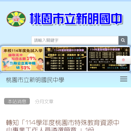
sea
T
桃園市立新明國民中學
:::
本站消息
分月文章
轉知「114學年度桃園市特殊教育資源中
心專業工作人員遴選簡章 」1份