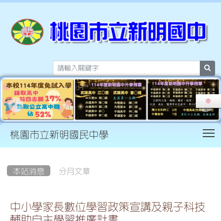
sea
T
桃園市立新明國民中學
:::
本站消息
分月文章
中小學家長數位學習政策宣講及親子科技
輔助自主學習推廣計畫