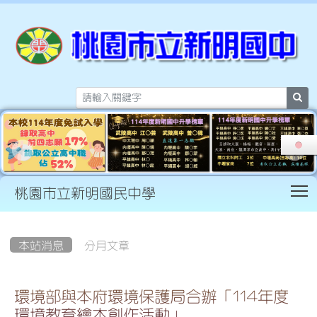
sea
T
桃園市立新明國民中學
:::
本站消息
分月文章
環境部與本府環境保護局合辦「114年度
環境教育繪本創作活動」