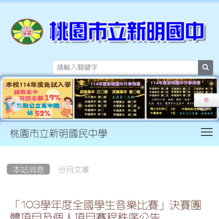
sea
T
桃園市立新明國民中學
:::
本站消息
分月文章
「103學年度全國學生音樂比賽」決賽團
體項目及個人項目賽程秩序公告