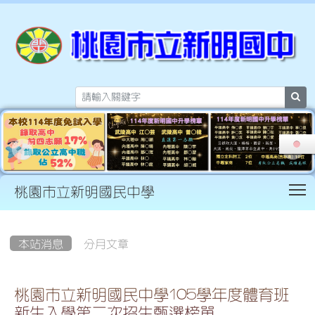
sea
T
桃園市立新明國民中學
:::
本站消息
分月文章
桃園市立新明國民中學105學年度體育班
新生入學第二次招生甄選榜單