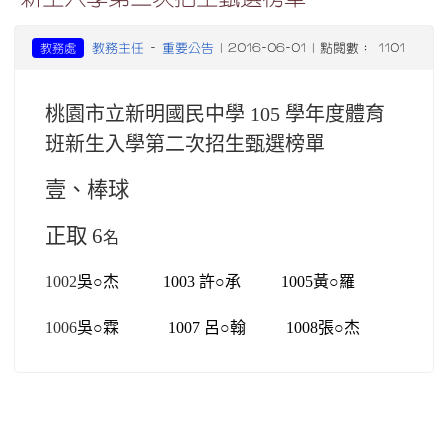
教務主任
重要公告
教務處
-
| 2016-06-01 | 點閱數： 1101
桃園市立新明國民中學 105 學年度體育
班新生入學第二次招生甄選榜單
壹、棒球
正取 6
名
1002
吳○杰
1003 許○承 1005
黃○羅
1006
吳○霖
1007 呂○翰 1008
張○杰