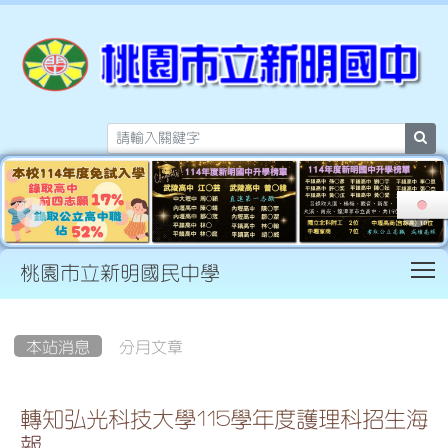
sea
T
桃園市立新明國民中學
:::
本站消息
分月文章
轉知弘光科技大學115學年度護理科招生海
報