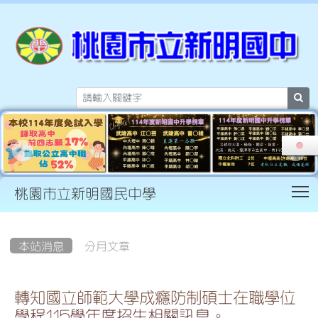
sea
T
桃園市立新明國民中學
:::
本站消息
分月文章
轉知國立師範大學成癮防制碩士在職學位
學程115學年度招生相關訊息。