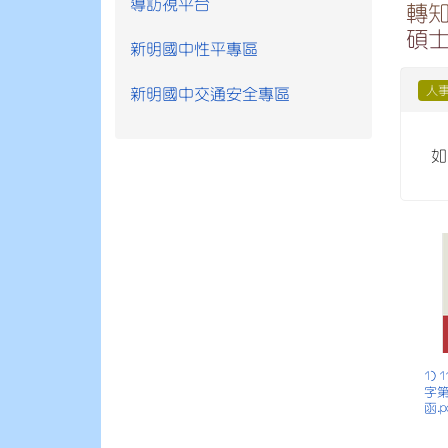
導訪視平台
轉
碩士
新明國中性平專區
人
新明國中交通安全專區
如
1)
字第
函.p