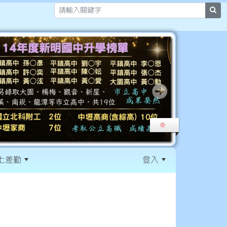
sea
上差勤
登入
:::