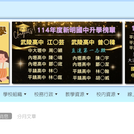
學校組織
校務行政
教學資源
校內資源
線
消息
分月文章