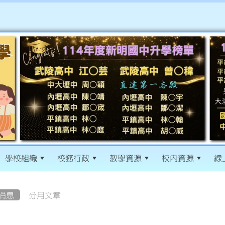
學校組織
校務行政
教學資源
校內資源
線
消息
分月文章