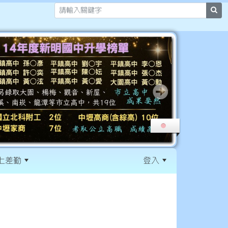
sea
上差勤
登入
:::