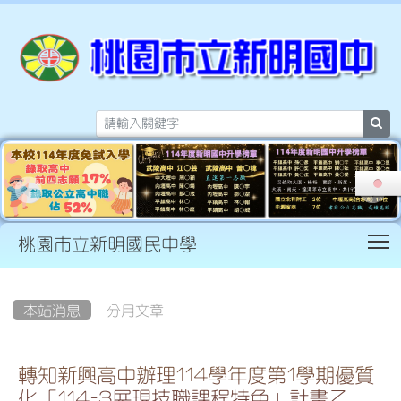
sea
T
桃園市立新明國民中學
:::
本站消息
分月文章
轉知新興高中辦理114學年度第1學期優質
化「114-3展現技職課程特色」計畫乙