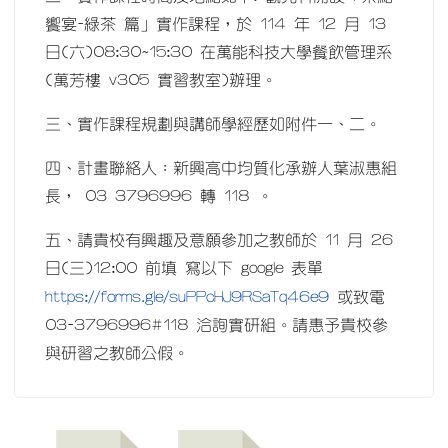
饗宴-綠茶 篇」實作課程，於 114 年 12 月 13
日(六)08:30~15:30 在萬能科技大學餐飲管理系
(萬芳樓 v305 實習教室)辦理。
三、實作課程規劃與講師學經歷如附件一、二。
四、計畫聯絡人：新興高中均質化承辦人葉淑惠組
長， 03 3796996 轉 118 。
五、請貴校有興趣及意願參加之教師於 11 月 26
日(三)12:00 前填 寫以下 google 表單
https://forms.gle/suPPcHJ9RSaTq46e9
或致電
03-3796996#118 洽詢實研組。請惠予貴校參
與研習之教師公假。