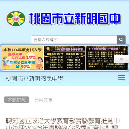
sea
T
桃園市立新明國民中學
:::
本站消息
分月文章
轉知國立政治大學教育部實驗教育推動中
心辦理2026年實驗教育冬季師資培訓課