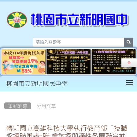
sea
T
桃園市立新明國民中學
:::
本站消息
分月文章
轉知國立高雄科技大學執行教育部「技職
永續破風者-職 業試探與適性發展聯合推