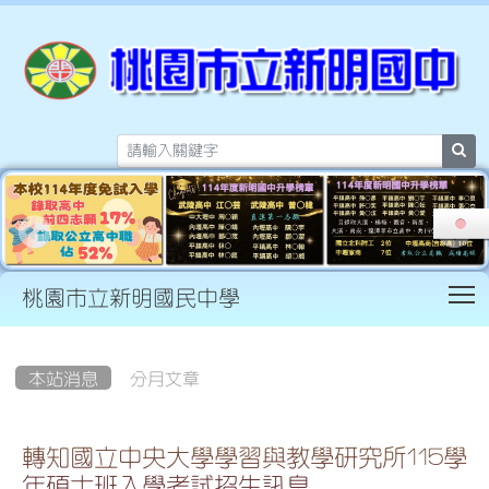
sea
T
桃園市立新明國民中學
:::
本站消息
分月文章
轉知國立中央大學學習與教學研究所115學
年碩士班入學考試招生訊息