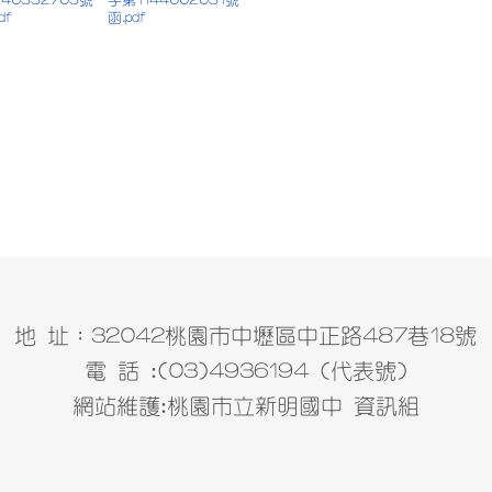
df
函.pdf
地 址：32042桃園市中壢區中正路487巷18號
電 話 :(03)4936194 (代表號)
網站維護:桃園市立新明國中 資訊組