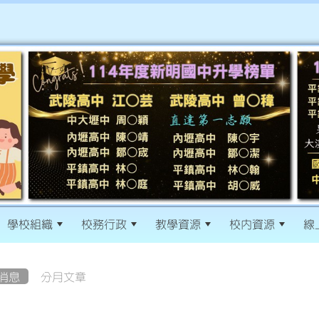
學校組織
校務行政
教學資源
校內資源
線
消息
分月文章