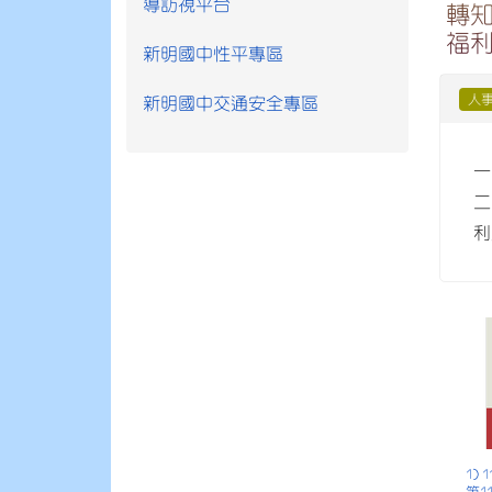
導訪視平台
轉
福利
新明國中性平專區
人
新明國中交通安全專區
一
二
利
1)
第1