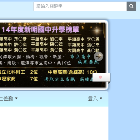
sea
上差勤
登入
:::