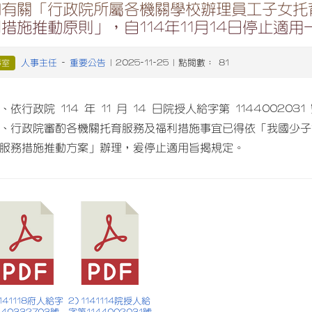
知有關「行政院所屬各機關學校辦理員工子女托
措施推動原則」，自114年11月14日停止適用
人事主任
重要公告
事室
-
| 2025-11-25 | 點閱數： 81
、依行政院 114 年 11 月 14 日院授人給字第 11440020
、行政院審酌各機關托育服務及福利措施事宜已得依「我國少子
服務措施推動方案」辦理，爰停止適用旨揭規定。
 1141118府人給字
2) 1141114院授人給
140332703號
字第1144002031號