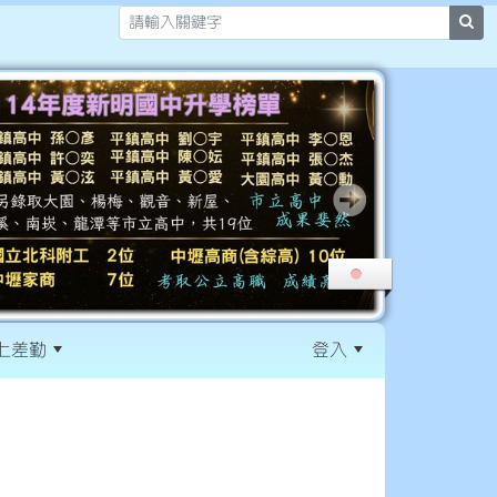
sea
上差勤
登入
:::