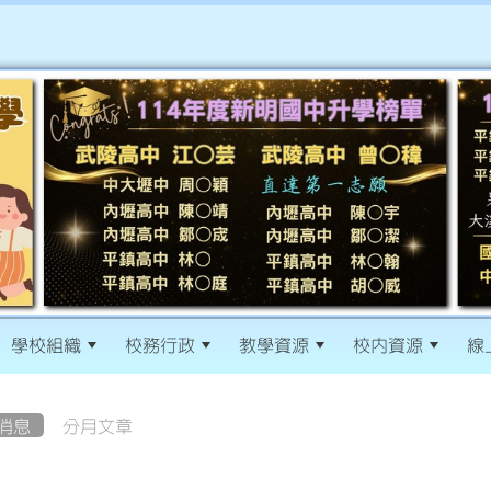
學校組織
校務行政
教學資源
校內資源
線
消息
分月文章