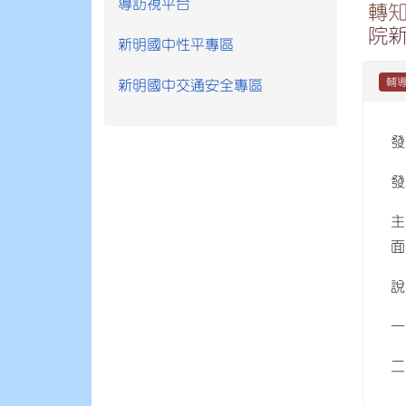
導訪視平台
轉知
院
新明國中性平專區
輔
新明國中交通安全專區
發
發
主
面
說
一
二